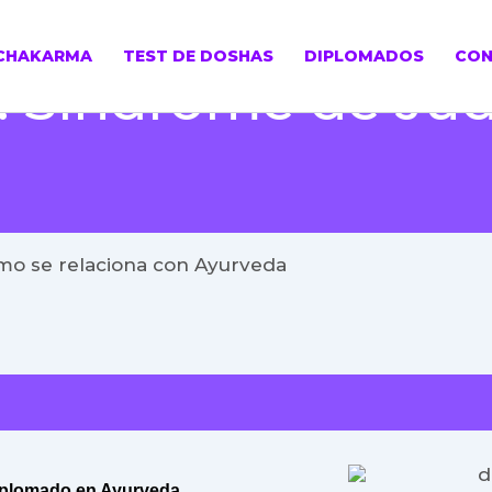
CHAKARMA
TEST DE DOSHAS
DIPLOMADOS
CON
: Síndrome de Jud
mo se relaciona con Ayurveda
iplomado en Ayurveda