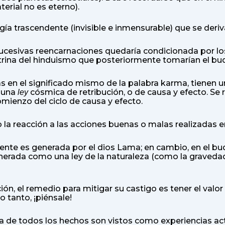
terial no es eterno).
ía trascendente (invisible e inmensurable) que se deriv
sucesivas reencarnaciones quedaría condicionada por lo
ctrina del hinduismo que posteriormente tomarían el bud
s en el significado mismo de la palabra karma, tienen 
o una
cósmica de retribución, o de causa y efecto. Se 
ley
ienzo del ciclo de causa y efecto.
a reacción a las acciones buenas o malas realizadas e
iente es generada por el dios Lama; en cambio, en el bu
nerada como una ley de la naturaleza (como la gravedad
ón, el remedio para mitigar su castigo es tener el valor
o tanto, ¡piénsale!
arma de todos los hechos son vistos como experiencias 