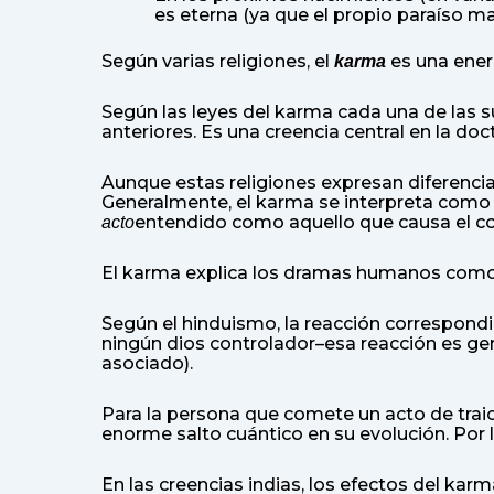
es eterna (ya que el propio paraíso ma
Según varias religiones, el
es una energ
karma
Según las leyes del karma cada una de las 
anteriores. Es una creencia central en la do
Aunque estas religiones expresan diferencia
Generalmente, el karma se interpreta com
entendido como aquello que causa el com
acto
El karma explica los dramas humanos como l
Según el hinduismo, la reacción correspond
ningún dios controlador–esa reacción es ge
asociado).
Para la persona que comete un acto de traici
enorme salto cuántico en su evolución. Por l
En las creencias indias, los efectos del k