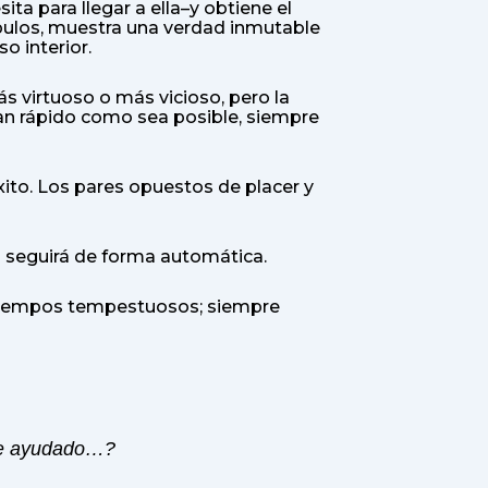
ta para llegar a ella–y obtiene el
úpulos, muestra una verdad inmutable
o interior.
ás virtuoso o más vicioso, pero la
tan rápido como sea posible, siempre
xito. Los pares opuestos de placer y
to seguirá de forma automática.
s tiempos tempestuosos; siempre
 he ayudado…?