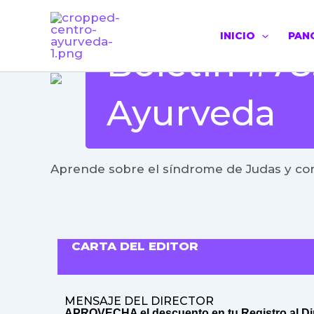
Ir
al
contenido
INICIO
PAN
Boletín #78
Ayurveda
Aprende sobre el síndrome de Judas y co
CARTA DEL EDITOR
MENSAJE DEL DIRECTOR
APROVECHA el descuento en tu Registro al D