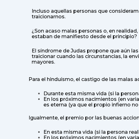
Incluso aquellas personas que considera
traicionarnos.
¿Son acaso malas personas o, en realidad, l
estaban de manifiesto desde el principio?
El síndrome de Judas propone que aún las
traicionar cuando las circunstancias, la en
mayores.
Para el hinduísmo, el castigo de las malas a
Durante esta misma vida (si la perso
En los próximos nacimientos (en variad
es eterna (ya que el propio infierno no
Igualmente, el premio por las buenas accion
En esta misma vida (si la persona rea
En los próximos nacimientos (en variad