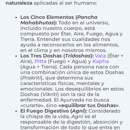
naturaleza
aplicadas al ser humano:
Los Cinco Elementos (
Pancha
Mahabhutas
):
Todo en el universo,
incluido nuestro cuerpo, está
compuesto por Éter, Aire, Fuego, Agua y
Tierra. Entender sus cualidades nos
ayuda a reconocerlos en los alimentos,
en el clima y en nosotros mismos.
Los Tres Doshas (
Tridoshas
):
Vata
(Éter +
Aire),
Pitta
(Fuego + Agua) y
Kapha
(Agua + Tierra). Cada persona nace con
una combinación única de estos Doshas
(
Prakriti
), que determina sus
características físicas, mentales y
emocionales. Los desequilibrios en estos
Doshas (
Vikriti
) son la raíz de la
enfermedad. El Ayurveda no busca
«curarte», sino
«equilibrar tus Doshas»
.
El Fuego Digestivo (
Agni
):
Considerado
la chispa de la vida,
Agni
es el
responsable de la digestión, absorción y
transformación de todo lo que entra en